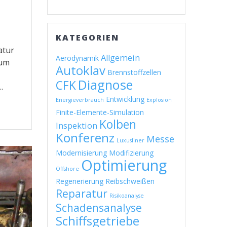
”
KATEGORIEN
atur
Allgemein
Aerodynamik
 um
Autoklav
Brennstoffzellen
Diagnose
CFK
…
Entwicklung
Energieverbrauch
Explosion
Finite-Elemente-Simulation
Kolben
Inspektion
Konferenz
Messe
Luxusliner
Modernisierung
Modifizierung
Optimierung
Offshore
Regenerierung
Reibschweißen
Reparatur
Risikoanalyse
Schadensanalyse
Schiffsgetriebe